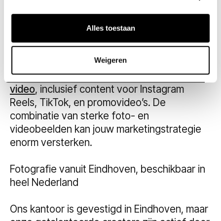
uitstraling. Door visuele storytelling wordt je
merk herkenbaarder en bereik je je
Alles toestaan
doelgroep effectiever.
Weigeren
Bovendien kun je naast fotografie bij ons
ook terecht voor
videografie
en
short form
video
, inclusief content voor Instagram
Reels, TikTok, en promovideo’s. De
combinatie van sterke foto- en
videobeelden kan jouw marketingstrategie
enorm versterken.
Fotografie vanuit Eindhoven, beschikbaar in
heel Nederland
Ons kantoor is gevestigd in Eindhoven, maar