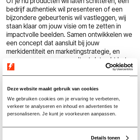
Of je nu producten wil laten schitteren, een
bedrijf authentiek wil presenteren of een
bijzondere gebeurtenis wil vastleggen, wij
staan klaar om jouw visie om te zetten in
impactvolle beelden. Samen ontwikkelen we
een concept dat aansluit bij jouw
merkidentiteit en marketingstrategie, en
zorgen we voor een resultaat dat echt het
verschil maakt.
Waarom kiezen voor fotografie bij
Deze website maakt gebruik van cookies
The Creators Hub?
We gebruiken cookies om je ervaring te verbeteren,
Onze fotografie tilt jouw contentmarketing
verkeer te analyseren en inhoud en advertenties te
naar een hoger niveau. Of je de beelden nu
personaliseren. Je kunt je voorkeuren aanpassen.
gebruikt voor socials, advertising, e-
mailcampagnes of je website, wij zorgen
voor een consistente en professionele
Details tonen