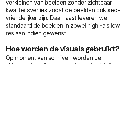
verkleinen van beelden zonder zichtbaar
kwaliteitsverlies zodat de beelden ook
seo
-
vriendelijker zijn. Daarnaast leveren we
standaard de beelden in zowel high -als low
res aan indien gewenst.
Hoe worden de visuals gebruikt?
Op moment van schrijven worden de
uitingen al op diverse kanalen gebruikt. Zo
kun je op de website van
Hoppenbrouwers
Thuis
al diverse beelden van deze shoot
zien, evenals beelden van eerdere shoots.
Daarna tref je in de Meta Library diverse ad
assets aan én zagen we de beelden in
diverse nieuwsbrieven voorbij komen.
Altijd fijn als er goed gebruikt wordt gemaakt