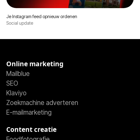
Je Instagram feed opnieuw ordenen
Je Instagram feed opnieuw ordenen
Social update
Online marketing
Mailblue
SEO
Klaviyo
Zoekmachine adverteren
E-mailmarketing
Content creatie
Foodfotografie