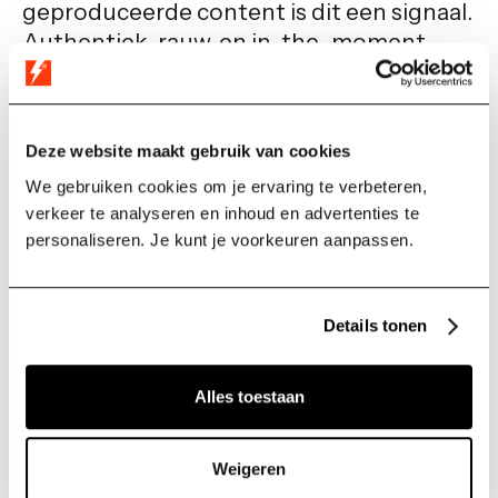
geproduceerde content is dit een signaal.
Authentiek, rauw, en in-the-moment
wint terrein. Niet alleen in Instants, maar
in de algehele tone of voice van het
platform.
Deze website maakt gebruik van cookies
Reels en Stories blijven
We gebruiken cookies om je ervaring te verbeteren,
verkeer te analyseren en inhoud en advertenties te
jouw werkpaarden
personaliseren. Je kunt je voorkeuren aanpassen.
Begrijp ons goed: Instants ís geen
vervanging voor je organische strategie.
Details tonen
Voor zakelijk bereik blijven Reels en
Stories de plek waar je groei realiseert.
Alles toestaan
Maar de manier waarop ze worden
geconsumeerd verandert wel mee. Hoe
meer Meta inzet op casual, hoe meer jouw
Weigeren
zakelijke content zich daartussen moet